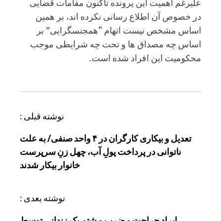
علیرغم اهمیت این پرونده تاکنون مقامات قضایی
در خصوص آن اطلاع رسانی نکرده اند، بر همین
اساس مشخص نیست اتهام “همجنسگرایی” بر
اساس چه مصداق ها و تحت چه شرایطی موجب
محکومیت این افراد شده است.
ر
نوشته قبلی :
ا
تعدیل و بیکاری کارگران در ۴ واحد صنفی/ به علت
ه
ناتوانی در پرداخت پولِ آب، چهل زنِ سرپرست
ب
خانوار بیکار شدند
ر
ی
ن
نوشته بعدی :
و
ایراد جراحت و ضرب و شتم یک زندانی توسط