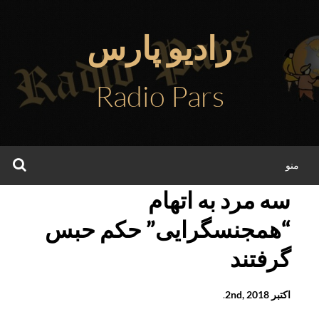
فتن
ه
رادیو پارس
حتوا
Radio Pars
جس
منو
سه مرد به اتهام
“همجنسگرایی” حکم حبس
گرفتند
اکتبر 2nd, 2018
.