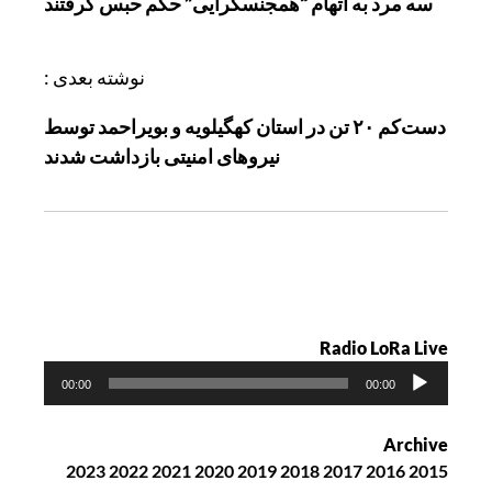
سه مرد به اتهام “همجنسگرایی” حکم حبس گرفتند
ه
ب
ر
نوشته بعدی :
ی
دست‌کم ۲۰ تن در استان کهگیلویه و بویراحمد توسط
ن
نیروهای امنیتی بازداشت شدند
و
ش
ت
ه
Radio LoRa Live
پ
00:00
00:00
خ
ش‌
Archive
ک
2023
2022
2021
2020
2019
2018
2017
2016
2015
ن