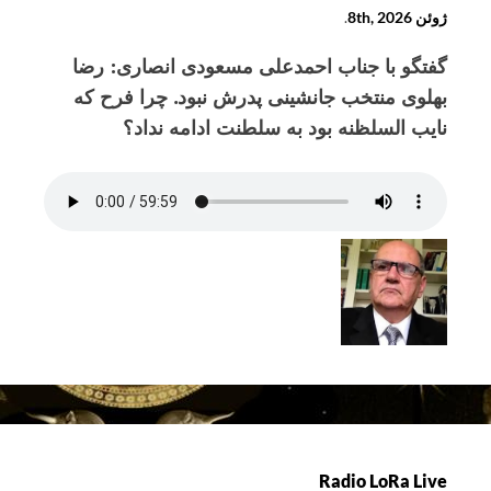
24
ژوئن 8th, 2026
.
خرداد
ماه
گفتگو با جناب احمدعلی مسعودی انصاری: رضا
1405
بهلوی منتخب جانشینی پدرش نبود. چرا فرح که
نایب السلظنه بود به سلطنت ادامه نداد؟
برنامه
روز
یکشنبه
7
ماه
Radio LoRa Live