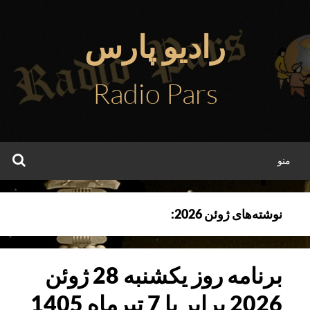
فتن
ه
رادیو پارس
حتوا
Radio Pars
جس
منو
نوشته‌های
ژوئن 2026
:
برنامه روز یکشنبه 28 ژوئن
2026 برابر با 7 تیرماه 1405