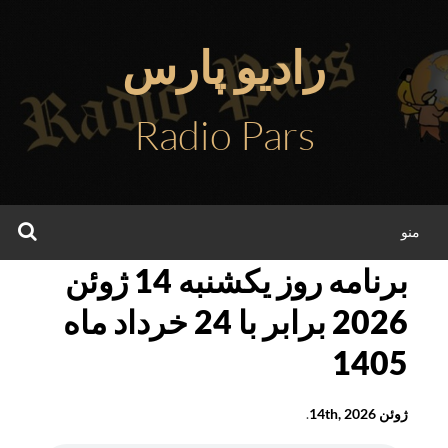
فتن
ه
رادیو پارس
حتوا
Radio Pars
جس
منو
برنامه روز یکشنبه 14 ژوئن
2026 برابر با 24 خرداد ماه
1405
ژوئن 14th, 2026
.