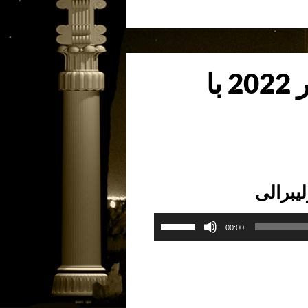
صدا
از
کلیدهای
بالا
گفتگوی روز یکشنبه 18 دسامبر 2022 با
و
پایین
استفاده
کنید.
لیبرالی
برای
00:00
افزایش
یا
کاهش
صدا