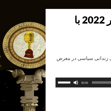
از
کلیدهای
بالا
گفتگوی روز یکشنبه 18 دسامبر 2022 با
و
پایین
استفاده
کنید.
سی زندانی سیاسی در معرض
برای
00:00
افزایش
یا
کاهش
صدا