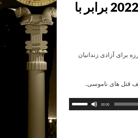
برنامه روز یکشنبه 25 دسامبر 2022 برابر با
زه برای آزادی زندانیان
ف قتل های ناموسی.
برای
00:00
افزایش
یا
کاهش
صدا