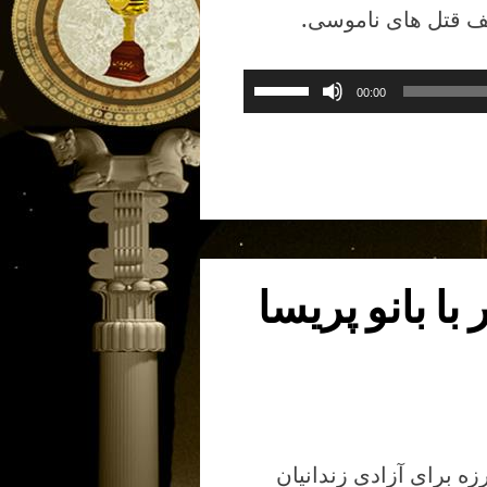
ف قتل های ناموسی.
برای
00:00
افزایش
یا
کاهش
صدا
از
کلیدهای
بالا
به 25 دسامبر با بانو پریسا
و
پایین
استفاده
کنید.
زه برای آزادی زندانیان