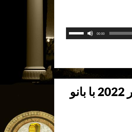
برای
00:00
افزایش
یا
کاهش
صدا
از
کلیدهای
بالا
گفتگوی روز یکشنبه 25 دسامبر 2022 با بانو
و
پایین
استفاده
کنید.