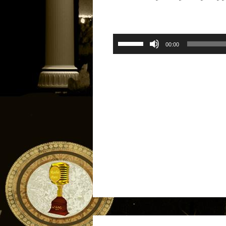
برای
00:00
افزایش
یا
کاهش
صدا
از
کلیدهای
بالا
و
پایین
استفاده
کنید.