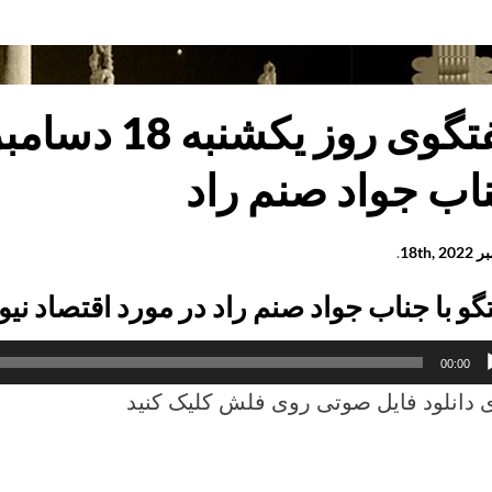
مه
به
بر
2
اب جواد صنم راد
18th, 
.
اه
گو با جناب جواد صنم راد در مورد اقتصاد نیو
1
کننده
00:00
 دانلود فایل صوتی روی فلش کلیک کنید
وی