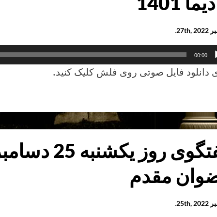
27th, 
.
کننده
00:00
 دانلود فایل صوتی روی فلش کلیک کنید.
مه
به
بر
2
وان مقدم
25th, 
.