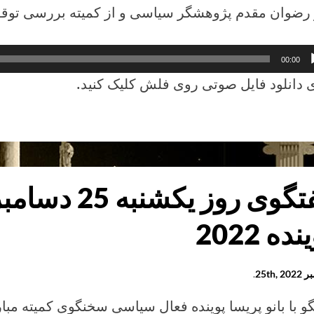
و رضوان مقدم پژوهشگر سیاسی و از کمیته بررسی توق
1
کننده
00:00
 دانلود فایل صوتی روی فلش کلیک کنید.
وی
به
گفتگوی روز یکشن
بر
2
نده 2022
25th, 
.
ان
م
و با بانو پریسا پوینده فعال سیاسی سخنگوی کمیته مبار