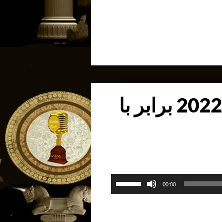
از
کلیدهای
بالا
و
پایین
استفاده
کنید.
برنامه روز دوشنبه 19 دسامبر 2022 برابر با
برای
00:00
افزایش
یا
کاهش