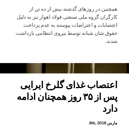
همچنین در روزهای گذشته بیش از ده تن از
کارگران گروه ملی صنعتی فولاد اهواز نیز به دلیل
اعتصابات و اعتراضات پیوسته به عدم پرداخت
حقوق شان شبانه توسط نیروی انتظامی بازداشت
شدند.
احضار
دستکم
ده
نفر
اعتصاب غذای گلرخ ایرایی
از
پس از ۳۵ روز همچنان ادامه
بازنشستگان
سال
دارد
۹۵
به
مارس 8th, 2018
.
پاسگاه