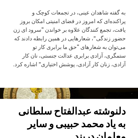
به گفته شاهدان عینی، در تجمعات کوچک و
پراکنده‌ای که امروز در فضای امنیتی امکان بروز
یافت، تجمع کنندگان علاوه بر خواندن “سرود ای زن
حضور زندگی”، شعارهایی در همین رابطه دادند که
می‌توان به شعارهای “حق ما برابری کار تو
ستمگری، آزادی برابری عدالت جنستی، نان کار
آزادی، زنان کار آزادی، پوشش اختیاری​” اشاره کرد.
تجمع
اعتراضی
زنان
به
دلنوشته عبدالفتاح سلطانی
خشونت
به یاد محمد حبیبی و سایر
کشیده
شد؛
معلمان دربند