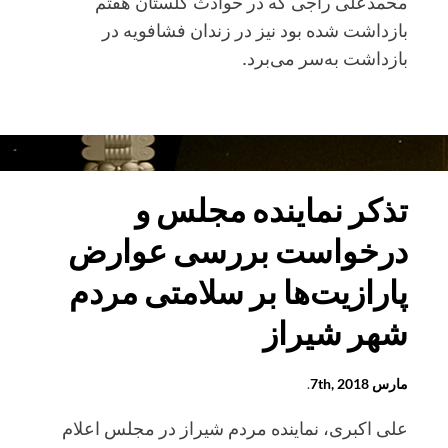
محمدعلی راجی که در حوادث گلستان هفتم
بازداشت شده بود نیز در زندان فشافویه در
بازداشت به‌سر می‌برد.
یک
هفته
بی‌خبری
از
تذکر نماینده مجلس و
وضعیت
درخواست بررسی عوارض
بیش
از
پارازیت‌ها بر سلامتی مردم
۱۰
شهر شیراز
درویش
زندانی
مارس 7th, 2018
.
علی اکبری، نماینده مردم شیراز در مجلس اعلام