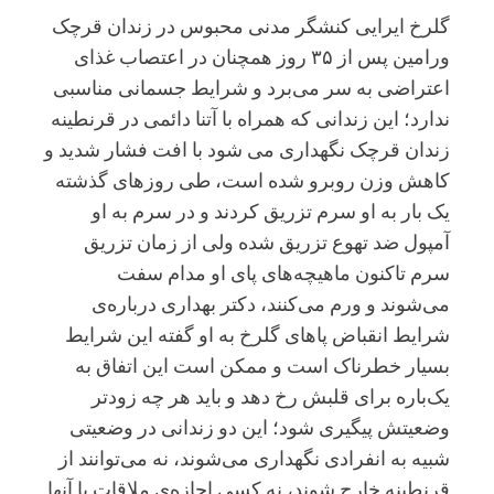
هفت
گلرخ ایرایی کنشگر مدنی محبوس در زندان قرچک
تپه
ورامین پس از ۳۵ روز همچنان در اعتصاب غذای
با
اعتراضی به سر می‌برد و شرایط جسمانی مناسبی
شکایت
ندارد؛ این زندانی که همراه با آتنا دائمی در قرنطینه
کارفرما
زندان قرچک نگهداری می شود با افت فشار شدید و
کاهش وزن روبرو شده است، طی روزهای گذشته
یک بار به او سرم تزریق کردند و در سرم به او
آمپول ضد تهوع تزریق شده ولی از زمان تزریق
سرم تاکنون ماهیچه‌های پای او مدام سفت
می‌شوند و ورم می‌کنند، دکتر بهداری درباره‌ی
شرایط انقباض پاهای گلرخ به او گفته این شرایط
بسیار خطرناک است و ممکن است این اتفاق به
یک‌باره برای قلبش رخ دهد و باید هر چه زودتر
وضعیتش پیگیری شود؛ این دو زندانی در وضعیتی
شبیه به انفرادی نگهداری می‌شوند، نه می‌توانند از
قرنطینه خارج شوند، نه کسی اجازه‌ی ملاقات با آنها