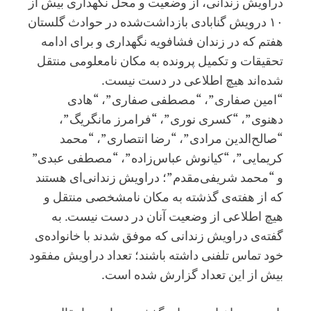
دراویش زندانی، از وضعیت و محل نگهداری بیش از
۱۰ درویش گنابادی بازداشت‌شده در حوادث گلستان
هفتم که در زندان فشافویه نگهداری و برای ادامه
تحقیقات و تکمیل پرونده به مکان نامعلومی منتقل
شده‌اند هیچ اطلاعی در دست نیست.
“امین صفاری”، “مصطفی صفاری”، “هادی
دهنوی”، “کسری نوری”، “فرامرز مانگریگ”،
“صالح‌الدین مرادی”، “رضا انتصاری”، “محمد
کریمایی”، “کیانوش عباس‌زاده”، “مصطفی عبدی”
و “محمد شریفی‌مقدم”؛ دراویش زندانی‌ای هستند
که از هفته‌ی گذشته به مکان نامشخصی منتقل و
هیچ اطلاعی از وضعیت آنان در دست نیست. به
گفته‌ی دراویش زندانی که موفق شدند با خانواده‌ی
خود تماس تلفنی داشته باشند؛ تعداد دراویش مفقود
بیش از این تعداد گزارش شده است.