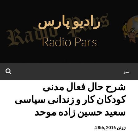
فتن
ه
رادیو پارس
حتوا
Radio Pars
جس
منو
شرح حال فعال مدنی
کودکان کار و زندانی سیاسی
سعید حسین زاده موحد
ژوئن 28th, 2016
.