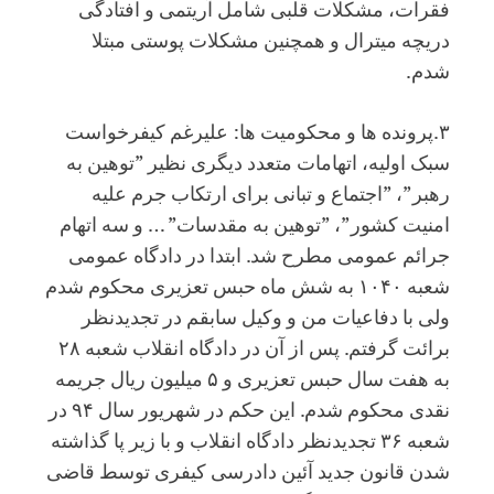
فقرات، مشکلات قلبی شامل آریتمی و افتادگی
دریچه میترال و همچنین مشکلات پوستی مبتلا
شدم.
۳.پرونده ها و محکومیت ها: علیرغم کیفرخواست
سبک اولیه، اتهامات متعدد دیگری نظیر ”توهین به
رهبر”، ”اجتماع و تبانی برای ارتکاب جرم علیه
امنیت کشور”، ”توهین به مقدسات” … و سه اتهام
جرائم عمومی مطرح شد. ابتدا در دادگاه عمومی
شعبه ۱۰۴۰ به شش ماه حبس تعزیری محکوم شدم
ولی با دفاعیات من و وکیل سابقم در تجدیدنظر
برائت گرفتم. پس از آن در دادگاه انقلاب شعبه ۲۸
به هفت سال حبس تعزیری و ۵ میلیون ریال جریمه
نقدی محکوم شدم. این حکم در شهریور سال ۹۴ در
شعبه ۳۶ تجدیدنظر دادگاه انقلاب و با زیر پا گذاشته
شدن قانون جدید آئین دادرسی کیفری توسط قاضی