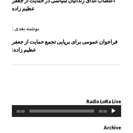
اعتصاب غذای زندانیان سیاسی در حمایت از جعفر
ه
عظیم زاده
ب
ر
ی
نوشته بعدی :
ن
فراخوان عمومی برای برپایی تجمع حمایت از جعفر
و
عظیم زاده:
ش
ت
ه
Radio LoRa Live
پ
00:00
00:00
خ
ش‌
Archive
ک