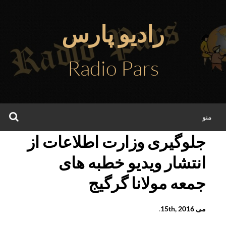
فتن
ه
رادیو پارس
حتوا
Radio Pars
جس
منو
جلوگیری وزارت اطلاعات از
انتشار ویدیو خطبه های
جمعه مولانا گرگیج
می 15th, 2016
.