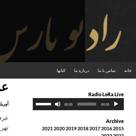
فتن
ه
حتوا
جستجو
خانه
تماس با ما
درباره ما
کتابها
عر
Radio LoRa Live
پ
ب
آوریل h, 2018
00:00
00:00
خ
ر
ش‌
ا
عرف
Archive
ک
ی
2021
2020
2019
2018
2017
2016
2015
ن
ا
2023
2022