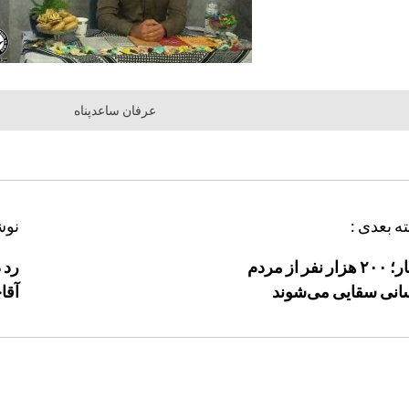
عرفان ساعدپناه
ه بعدی :
نوش
چابهار؛ ۲۰۰ هزار نفر از مردم
رد 
انی سقایی می‌شوند
آقا