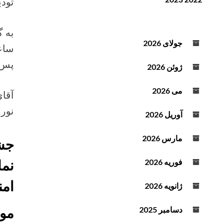
تودی
ن
ف
د
ز
ه
ا
به گ
ص
ی
جولای 2026
ساع
و
ش
ت
پس از ۳۳ روز بازداشت روز دوشنبه ۳ ا
ی
ژوئن 2026
ا
ک
می 2026
ا
نور
ه
آوریل 2026
ش
ص
مارس 2026
جشن
د
ا
نما
فوریه 2026
ا
ز
امن
ژانویه 2026
ک
ل
موا
دسامبر 2025
ی