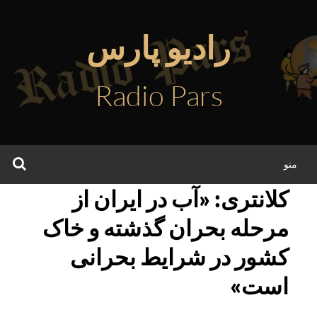
فتن
ه
رادیو پارس
حتوا
Radio Pars
جس
منو
کلانتری: «آب در ایران از
مرحله بحران گذشته و خاک
کشور در شرایط بحرانی
است»