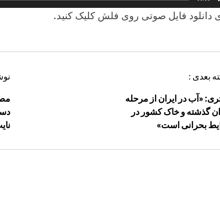
 دانلود فايل صوتی روی فلش کليک کنيد.
ه بعدی :
نوش
تری: «آب در ایران از مرحله
ن گذشته و خاک کشور در
ط بحرانی است»
ناي