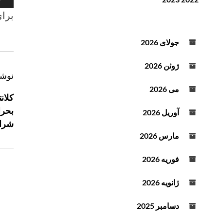
ن
ف
صوت
برای
د
ز
ه
ا
ص
ی
جولای 2026
و
ش
ت
ی
ژوئن 2026
ا
ر
نوشت
ک
ا
می 2026
ا
کلان
ه
ه
بحرا
آوریل 2026
ب
ش
شرای
ر
ص
مارس 2026
ی
د
ن
ا
فوریه 2026
و
ا
ز
ش
ژانویه 2026
ک
ت
ل
دسامبر 2025
ه
ی