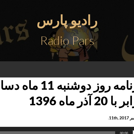
رادیو پارس
Radio Pars
با 20 آذر ماه 1396
11th, 
.
کننده
00:00