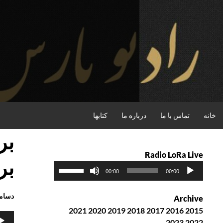
فتن
ه
حتوا
جستجو
خانه
تماس با ما
درباره ما
کتابها
Radio LoRa Live
برابر 
پ
ب
00:00
00:00
خ
ر
ش‌
ا
دسامبر 2017
Archive
ک
ی
2021
2020
2019
2018
2017
2016
2015
ن
ا
پخش‌
2023
2022