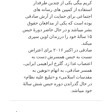
کریم بیگی یکی از چندین طرفدار
استفاده از کمپین‏ های رسانه‏ های
اجتماعی برای حمایت از آرش صادقی
بوده است که یکی از مدافعان حقوق
بشر می‏باشد و در حال حاضر دورۀ حبس
۱۵ سالۀ خود را درزندان اوین سپری
می‏کند.
صادقی در اکتبر ۲۰۱۶ برای اعتراض
نسبت به حبس همسرش دست به
اعتصاب غذا زد. گلرخ ابراهیمی ایرایی،
همسر صادقی، به اتهام «توهین به
مقدسات اسلامی» و «تبلیغ علیه نظام»
در حال گذراندن دوره حبس شش سالۀ
خود می‏باشد.