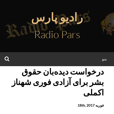
فتن
ه
رادیو پارس
حتوا
Radio Pars
جس
منو
درخواست دیده‌بان حقوق
بشر برای آزادی فوری شهناز
اکملی
فوریه 18th, 2017
.