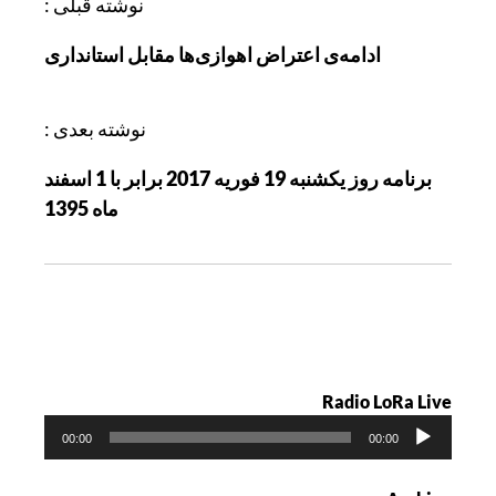
ر
نوشته قبلی :
ا
ادامه‌ی اعتراض اهوازی‌ها مقابل استانداری
ه
ب
ر
نوشته بعدی :
ی
برنامه روز يکشنبه 19 فوريه 2017 برابر با 1 اسفند
ن
ماه 1395
و
ش
ت
ه
Radio LoRa Live
پ
00:00
00:00
خ
ش‌