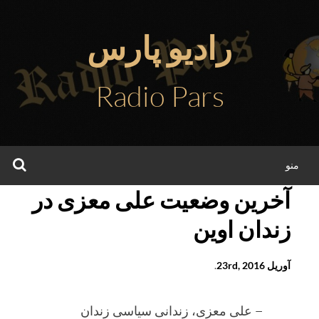
فتن
ه
رادیو پارس
حتوا
Radio Pars
جس
منو
آخرین وضعیت علی معزی در
زندان اوین
آوریل 23rd, 2016
.
– علی معزی، زندانی سیاسی زندان