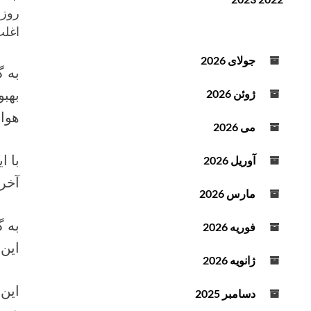
ن
ف
روزن
د
ز
اغلب
ه
ا
ص
ی
جولای 2026
به گ
و
ش
ت
ی
بهبو
ژوئن 2026
ا
هواد
ک
می 2026
ا
ه
با ا
آوریل 2026
ش
آخر
ص
مارس 2026
د
ا
به 
فوریه 2026
ا
این
ز
ژانویه 2026
ک
ل
این 
دسامبر 2025
ی