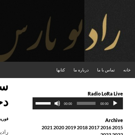
فتن
ه
حتوا
جستجو
خانه
تماس با ما
درباره ما
کتابها
سا
Radio LoRa Live
دخ
پ
ب
00:00
00:00
خ
ر
ش‌
ا
فوریه , 2016
Archive
ک
ی
2021
2020
2019
2018
2017
2016
2015
ن
ا
2023
2022