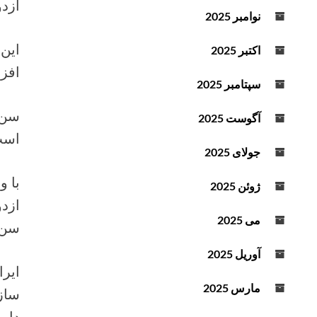
ازدواج اج
د
نوامبر 2025
ه
ا
اکتبر 2025
ی
افز
ب
سپتامبر 2025
ا
ل
آگوست 2025
ا
است
و
جولای 2025
پ
با و
ا
ژوئن 2025
ی
ازدو
ی
می 2025
سن ۹ سال قمری و پسران حداقل ۱۵ سال قمری) ام
ن
ا
آوریل 2025
س
ت
مارس 2025
سازم
ف
دای
ا