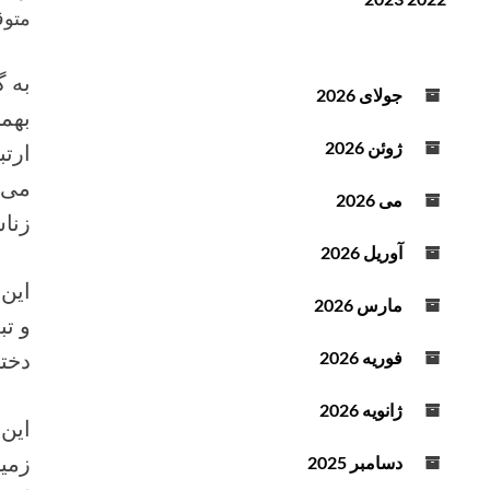
ن
ف
متوقف 
د
ز
ه
ا
به گ
ص
ی
جولای 2026
و
ش
ت
ی
ژوئن 2026
ارتب
ا
ک
می 2026
ا
زناش
ه
آوریل 2026
ش
این 
ص
مارس 2026
و تب
د
ا
دختران ۹ سال قمری است 
فوریه 2026
ا
ز
ژانویه 2026
این 
ک
ل
زمین
دسامبر 2025
ی