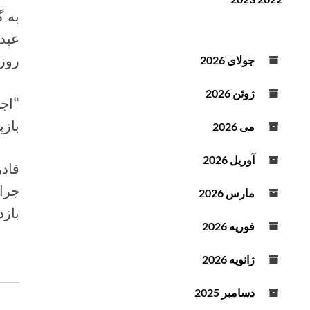
ن
ف
به گ
د
ز
عبدا
ه
ا
ص
ی
روز 
جولای 2026
و
ش
ت
ی
ژوئن 2026
“اج
ا
ک
بازپ
می 2026
ا
ه
آوریل 2026
قادر
ش
ص
جرائ
مارس 2026
د
بازد
ا
فوریه 2026
ا
ز
ژانویه 2026
ک
ل
دسامبر 2025
ی