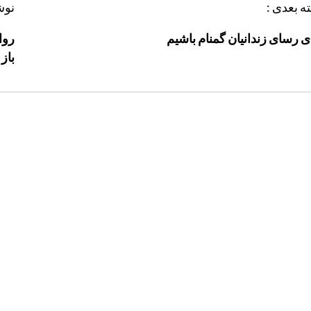
ه بعدی :
نوش
 رساى زندانيان گمنام باشيم
روا
باز