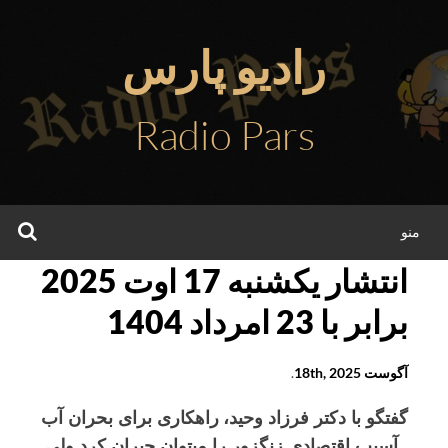
فتن
ه
رادیو پارس
حتوا
Radio Pars
جس
منو
انتشار یکشنبه 17 اوت 2025
برابر با 23 امرداد 1404
آگوست 18th, 2025
.
گفتگو با دکتر فرزاد وحید،
راهکاری برای بحران آب
. آسیب اقتصادی زنگزور را میتوان جبران کرد ولی