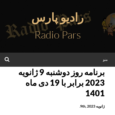
فتن
ه
رادیو پارس
حتوا
Radio Pars
جس
منو
برنامه روز دوشنبه 9 ژانویه
2023 برابر با 19 دی ماه
1401
ژانویه 9th, 2023
.