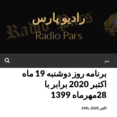
فتن
ه
رادیو پارس
حتوا
Radio Pars
جس
منو
برنامه روز دوشنبه 19 ماه
اکتبر 2020 برابر با
28مهرماه 1399
اکتبر 19th, 2020
.