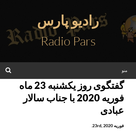
فتن
ه
رادیو پارس
حتوا
Radio Pars
جس
منو
گفتگوی روز یکشنبه 23 ماه
فوریه 2020 با جناب سالار
عبادی
فوریه 23rd, 2020
.