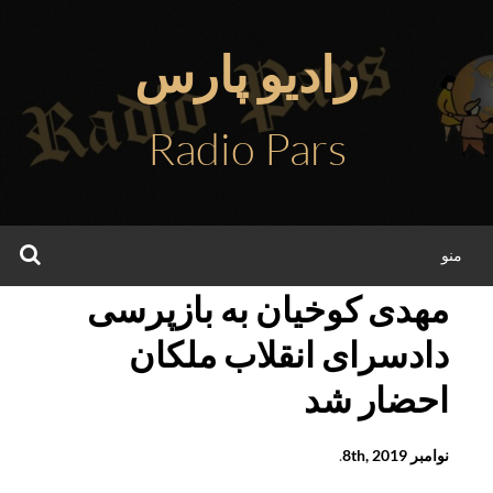
فتن
ه
رادیو پارس
حتوا
Radio Pars
جس
منو
مهدی کوخیان به بازپرسی
دادسرای انقلاب ملکان
احضار شد
نوامبر 8th, 2019
.