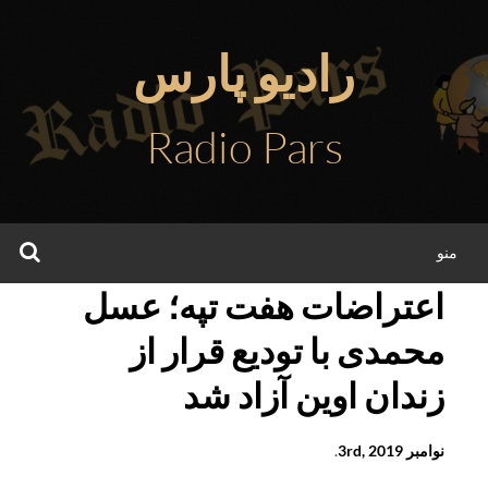
فتن
ه
رادیو پارس
حتوا
Radio Pars
جس
منو
اعتراضات هفت تپه؛ عسل
محمدی با تودیع قرار از
زندان اوین آزاد شد
نوامبر 3rd, 2019
.