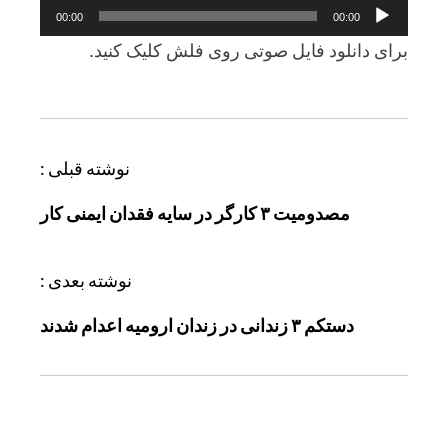
پخش‌کننده
00:00
00:00
صوت
برای دانلود فايل صوتی روی فلش کليک کنيد.
ر
نوشته قبلی :
ا
مصدومیت ۳ کارگر در سایه فقدان ایمنی کار
ه
ب
ر
نوشته بعدی :
ی
دستکم ۳ زندانی در زندان ارومیه اعدام شدند
ن
و
ش
ت
ه