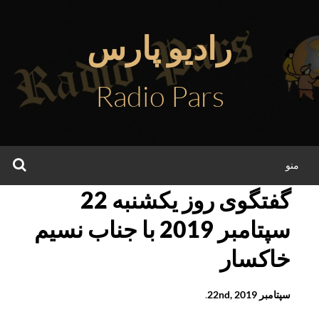
فتن
ه
رادیو پارس
حتوا
Radio Pars
جس
منو
گفتگوی روز يکشنبه 22
سپتامبر 2019 با جناب نسيم
خاکسار
سپتامبر 22nd, 2019
.