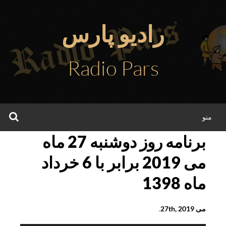
فتن
ه
رادیو پارس
حتوا
Radio Pars
جس
منو
برنامه روز دوشنبه 27 ماه
می 2019 برابر با 6 خرداد
ماه 1398
می 27th, 2019
.