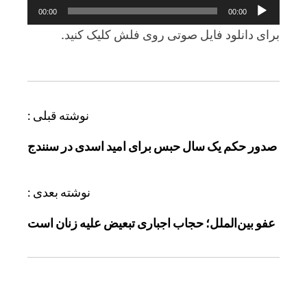
پخش‌کننده
00:00
00:00
صوت
برای دانلود فايل صوتی روی فلش کليک کنيد.
ر
نوشته قبلی :
ا
صدور حکم یک سال حبس برای امید اسدی در سنندج
ه
ب
ر
نوشته بعدی :
ی
عفو بین‌الملل؛ حجاب اجباری تبعیض علیه زنان است
ن
و
ش
ت
ه