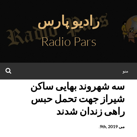
فتن
ه
رادیو پارس
حتوا
Radio Pars
جس
منو
سه شهروند بهایی ساکن
شیراز جهت تحمل حبس
راهی زندان شدند
می 9th, 2019
.