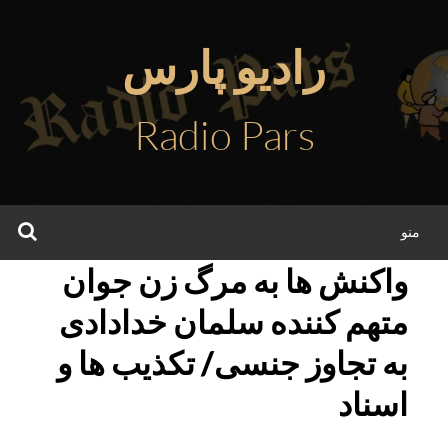
فتن
ه
رادیو پارس
حتوا
Radio Pars
جس
منو
واکنش ها به مرگ زن جوان
متهم کننده سلمان خدادادی
به تجاوز جنسی/ تکذیب ها و
اسناد