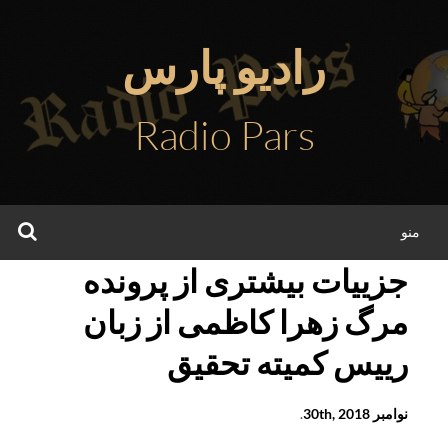
فتن
ه
رادیو پارس
حتوا
Radio Pars
جس
منو
جزییات بیشتری از پرونده
مرگ زهرا کاظمی از زبان
رییس کمیته تحقیق
نوامبر 30th, 2018
.