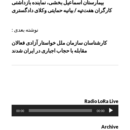
بیمارستان اسماعیل بخشی، نماینده بازداشتی
ب
کارگران هفت‌تپه / بیانیه حمایتی وکلای دادگستری
ر
ی
ن
نوشته بعدی :
و
کارشناسان سازمان ملل خواستار آزادی فعالان
ش
مقابله با حجاب اجباری در ایران شدند
ت
ه
Radio LoRa Live
پ
00:00
00:00
خ
ش‌
Archive
ک