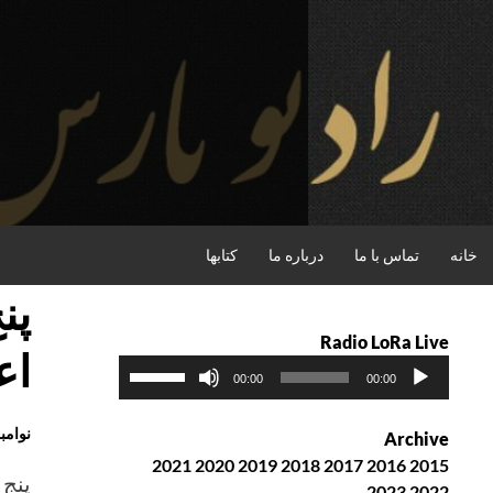
فتن
ه
حتوا
جستجو
خانه
تماس با ما
درباره ما
کتابها
پن
Radio LoRa Live
اع
پ
ب
00:00
00:00
خ
ر
ش‌
ا
نوامبر , 2018
Archive
ک
ی
2021
2020
2019
2018
2017
2016
2015
ن
ا
پنج 
2023
2022