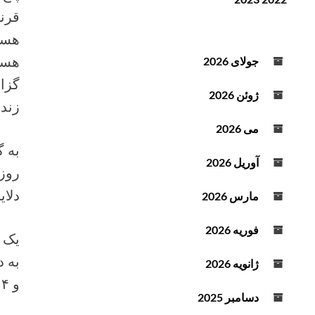
ن
ف
قرنط
د
ز
هستن
ه
ا
ص
ی
هستن
جولای 2026
و
ش
گزار
ت
ی
ژوئن 2026
زند
ا
ک
می 2026
ا
به 
ه
آوریل 2026
روز
ش
ص
دلای
مارس 2026
د
ا
فوریه 2026
یک م
ا
ز
ژانویه 2026
ک
و ۴ به قرنطینه این زندان منتقل کردند”.
ل
دسامبر 2025
ی