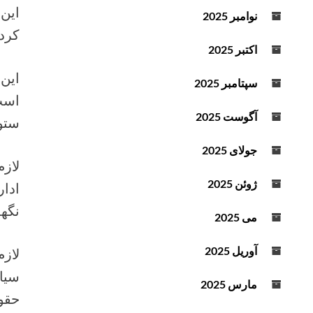
این 
د
نوامبر 2025
ه
کردن
ا
اکتبر 2025
ی
این 
ب
سپتامبر 2025
ا
است 
ل
آگوست 2025
ستوا
ا
و
جولای 2025
پ
لازم
ا
ژوئن 2025
ادار
ی
نگهد
ی
می 2025
ن
ا
آوریل 2025
لازم
س
سیا
ت
مارس 2025
ف
حقوق
ا