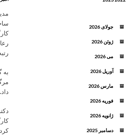
ن
ف
د
ز
مدی
ه
ا
ص
ی
جولای 2026
و
ش
کار
ت
ی
ژوئن 2026
ا
رتبه
ک
می 2026
ا
ه
به گ
آوریل 2026
ش
مرگ 
ص
مارس 2026
داد. وی همچ
د
ا
فوریه 2026
ا
ز
ژانویه 2026
ک
ل
کرده
دسامبر 2025
ی