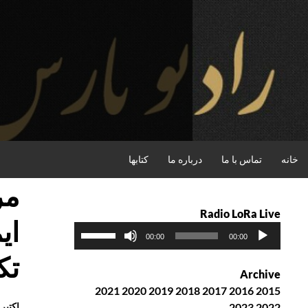
فتن
ه
حتوا
جستجو
خانه
تماس با ما
درباره ما
کتابها
Radio LoRa Live
پ
ب
00:00
00:00
خ
ر
تک
ش‌
ا
Archive
ک
ی
2021
2020
2019
2018
2017
2016
2015
ن
ا
2022
2023
اکتبر 2nd, 2018