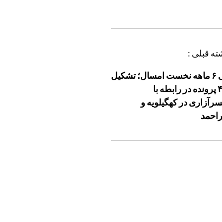
ته قبلی :
طی ۶ ماهه نخست امسال؛ تشکیل
۴۲۹ پرونده در رابطه با
رآزاری در کهگیلویه و
راحمد