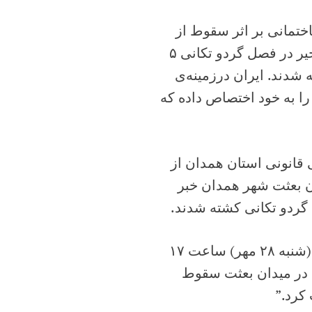
تمانی بر اثر سقوط از
ساختمان نیمه‌کاره خبر داد. وی همچنین گفت که طی ماه اخیر در فصل گردو تکانی ۵
شدند. ایران درزمینه‌ی
عایت مسائل ایمنی کار در میان کشورهای جهان رتبه ۱۰۲ را به خود اختصاص داده ‌که
 قانونی استان همدان از
ان بعثت شهر همدان خبر
دکتر علی‌احسان صالح با اعلام این خبر افزود: “روز گذشته (شنبه ۲۸ مهر) ساعت ۱۷
واقع در میدان بعثت سقوط