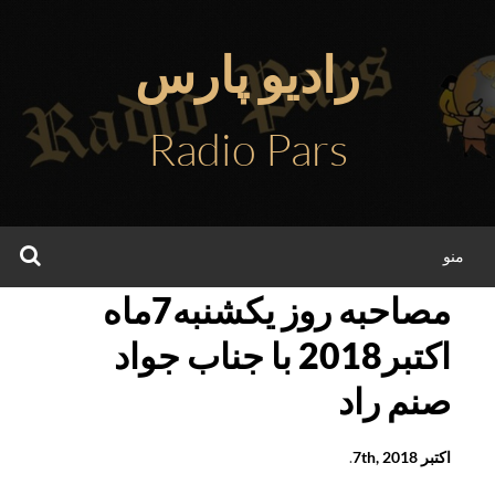
فتن
ه
رادیو پارس
حتوا
Radio Pars
جس
منو
مصاحبه روز يکشنبه7ماه
اکتبر2018 با جناب جواد
صنم راد
اکتبر 7th, 2018
.