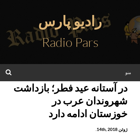
فتن
ه
رادیو پارس
حتوا
Radio Pars
جس
منو
در آستانه عید فطر؛ بازداشت
شهروندان عرب در
خوزستان ادامه دارد
ژوئن 14th, 2018
.