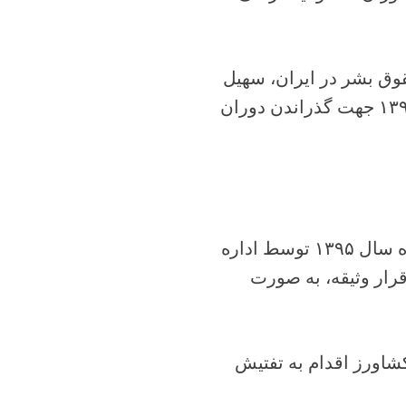
وق بشر در ایران، سهیل
کشاورز، شهروند بهایی ساکن قزوین روز شنبه ۱۹ خرداد ۱۳۹۷ جهت گذراندن دوران
سهیل کشاورز شهروند بهائی ساکن قزوین پیش‌تر در آذرماه سال ۱۳۹۵ توسط اداره
از گذشت ۲۵ روز با تودیع قرار وثیقه، به صورت
کشاورز اقدام به تفتیش