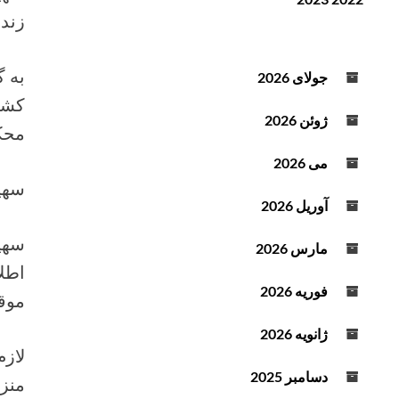
ن
ف
زند
د
ز
ه
ا
ص
ی
به گ
جولای 2026
و
ش
ت
ی
ژوئن 2026
محکومیت ۶ ماه
ا
ک
می 2026
ا
سهی
ه
آوریل 2026
ش
ص
مارس 2026
د
ا
فوریه 2026
موقت
ا
ز
ژانویه 2026
ک
لازم
ل
دسامبر 2025
منزل
ی