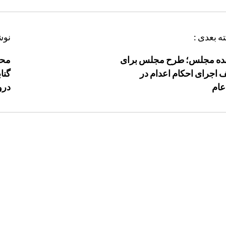
ه بعدی :
نوش
نده مجلس؛ طرح مجلس برای
محر
 اجرای احکام اعدام در
گنا
عام
درو