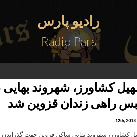
رادیو پارس
Radio Pars
یل کشاورز، شهروند بهایی 
س راهی زندان قزوین شد
1
.
ل کشاورز، شهروند بهایی ساکن قزوین جهت گذراندن 