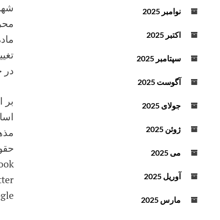
شهرو
د
نوامبر 2025
ه
ا
اکتبر 2025
ی
تغیی
ب
سپتامبر 2025
ا
در خ
ل
آگوست 2025
ا
بر ا
و
جولای 2025
پ
اسا
ا
ژوئن 2025
مذهب
ی
حقو
ی
می 2025
ن
ook
ا
آوریل 2025
tter
س
gle+
ت
مارس 2025
ف
ا