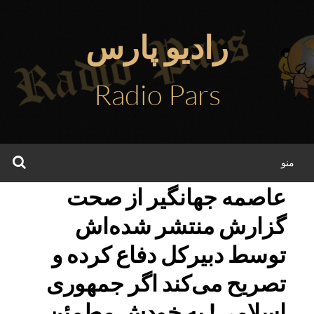
فتن
ه
رادیو پارس
حتوا
Radio Pars
جس
منو
عاصمه جهانگیر از صحت
گزارش منتشر شده‌اش
توسط دبیرکل دفاع کرده و
تصریح می‌کند اگر جمهوری
اسلامی! به خودش مطمئن