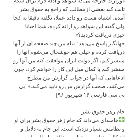
«وزارت خارجه می‌گه شواهد و ادله لازم برای اینكه
ثابت كنه بعضی ازمطالب كه راجع به حقوق بشر
آمده، اشتباه هست رو داده عملا، نگفته دقیقا به كجا
ولی گفته این شواهد رو ارائه كرده، شما احیانا
چیزی دریافت كردید؟»
جهانگیر پاسخ می‌دهد: «بله من چند صفحه ای از آنها
دریافت كردم و خیلی هم خوشحال می‌شوم آنها را
منتشر كنم، اگر دولت ایران موافقت كنه من آنها رو
منتشر كنم با كمال میل این كار را خواهم كرد، چون
ادعاهایی كه آنها در جواب گزارش من مطرح
می‌كنند، صحت گزارش من رو تایید می‌كنه.» [بی
بی سی فارسی ۱۶ شهریور ۹۶]
جام زهر حقوق بشر
خامنه‌ای می‌داند که جام زهر حقوق بشر برای او
و نظامش بسیار نزدیک است. این جام به دلایل و
اشکال مختلفی می‌تواند به خلافت اسلامی!