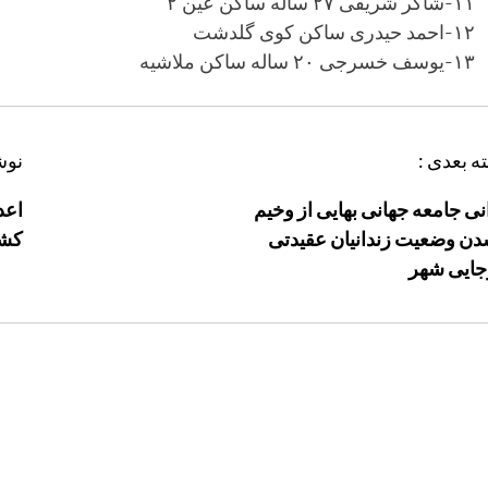
۱۱-شاکر شریفی ۲۷ ساله ساکن عین ۲
۱۲-احمد حیدری ساکن کوی گلدشت
۱۳-یوسف خسرجی ۲۰ ساله ساکن ملاشیه
ه بعدی :
نوش
نی جامعه جهانی بهایی از وخیم‌
اعد
دن وضعیت زندانیان عقیدتی
کش
جایی شهر