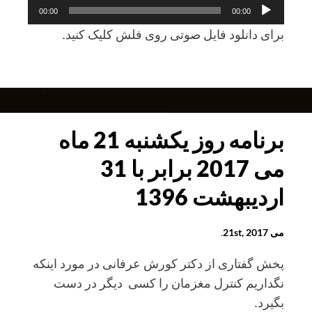
پخش‌کننده
00:00
00:00
صوت
برای دانلود فايل صوتی روی فلش کليک کنيد.
برنامه
روز
دوشنبه
22
برنامه روز يکشنبه 21 ماه
ماه
می 2017 برابر با 31
می
2017
ارديبهشت 1396
برابر
با
می 21st, 2017
.
1
خرداد
پخش گفتاری از دکتر کورش عرفانی در مورد اينکه
ماه
نگداريم کنترل مغزمان را کسی ديگر در دست
1396
بگيرد.