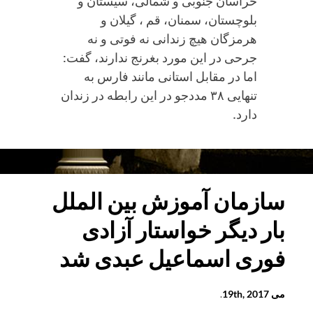
خراسان جنوبی و شمالی، سیستان و
بلوچستان، سمنان، قم ، گیلان و
هرمزگان هیچ زندانی نه فوتی و نه
جرحی در این مورد بغرنج ندارند، گفت:
اما در مقابل استانی مانند فارس به
تنهایی ۳۸ مددجو در این رابطه در زندان
دارد.
قطع
نخاع
شدن
کارگری
سازمان آموزش بین‌ الملل
در
بار دیگر خواستار آزادی
یک
حادثه
فوری اسماعیل عبدی شد
کار/
صدور
می 19th, 2017
.
جزای