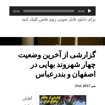
پخش‌کننده
00:00
00:00
صوت
برای دانلود فايل صوتی روی فلش کليک کنيد.
برنامه
روز
يکشنبه
21
گزارشی از آخرین وضعیت
ماه
چهار شهروند بهایی در
می
2017
اصفهان و بندرعباس
برابر
با
می 21st, 2017
.
31
ارديبهشت
آقایان
1396
سعید