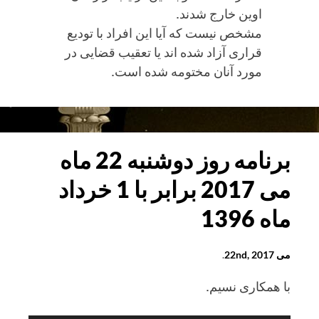
اوین خارج شدند.
مشخص نیست که آیا این افراد با تودیع
قراری آزاد شده اند یا تعقیب قضایی در
مورد آنان مختومه شده است.
گزارشی
از
بازداشت
شدگان
برنامه روز دوشنبه 22 ماه
حوادث
می 2017 برابر با 1 خرداد
انتخابات
در
ماه 1396
تهران
می 22nd, 2017
.
با همکاری نسيم.