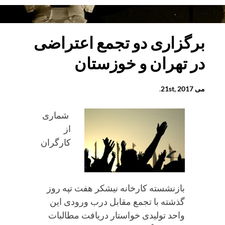
از
آخرین
وضعیت
برگزاری دو تجمع اعتراضی
چهار
در تهران و خوزستان
شهروند
بهایی
در
می 21st, 2017
.
اصفهان
شماری
و
از
بندرعباس
کارگران
بازنشسته کارخانه نیشکر هفت تپه روز
گذشته با تجمع مقابل درب ورودی این
واحد تولیدی خواستار دریافت مطالبات