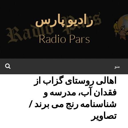
فتن
ه
رادیو پارس
حتوا
Radio Pars
جس
منو
اهالی روستای گزاب از
فقدان آب، مدرسه و
شناسنامه رنج می برند /
تصاویر