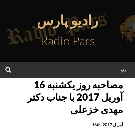
فتن
ه
رادیو پارس
حتوا
Radio Pars
جس
منو
مصاحبه روز يکشنبه 16
آوريل 2017 با جناب دکتر
مهدی خزعلی
آوریل 16th, 2017
.