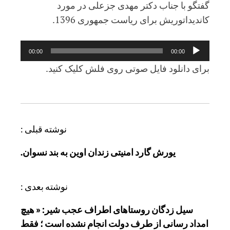
گفتگو با جناب دکتر مهدی جزعلی در مورد
کانديداتوريش برای رياست جمهوری 1396.
پخش‌کننده
00:00
00:00
صوت
برای دانلود فايل صوتی روی فلش کليک کنيد.
ر
نوشته قبلی :
ا
یورش گارد امنیتی زندان اوین به بند نسوان.
ه
ب
ر
نوشته بعدی :
ی
سیل‌ زدگان روستاهای اطراف عجب‌ شیر: « هیچ
ن
امداد رسانی از طرف دولت انجام نشده است ؛ فقط
و