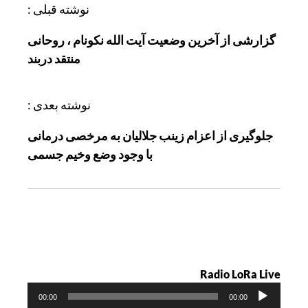
ر
نوشته قبلی :
ا
گزارشی از آخرین وضعیت آیت الله نکونام ، روحانی
ه
منتقد دربند
ب
ر
ی
نوشته بعدی :
ن
جلوگیری از اعزام زینب جلالیان به مرخصی درمانی
و
با وجود وضع وخیم جسمی
ش
ت
ه
Radio LoRa Live
پ
00:00
00:00
خ