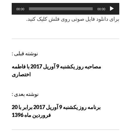
پخش‌کننده
00:00
00:00
صوت
برای دانلود فايل صوتی روی فلش کليک کنيد.
ر
نوشته قبلی :
ا
مصاحبه روز يکشنبه 9 آوريل 2017 با فاطمه
ه
اختصاری
ب
ر
ی
نوشته بعدی :
ن
برنامه روز يکشنبه 9 آوريل 2017 برابر با 20
و
فروردين ماه 1396
ش
ت