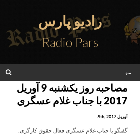
فتن
ه
رادیو پارس
حتوا
Radio Pars
جس
منو
مصاحبه روز يکشنبه 9 آوريل
2017 با جناب غلام عسگری
آوریل 9th, 2017
.
گفتگو با جناب غلام عسگری فعال حقوق کارگری.