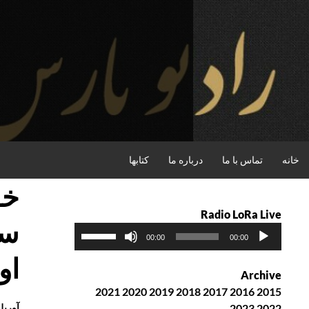
فتن
ه
حتوا
جستجو
خانه
تماس با ما
درباره ما
کتابها
خو
Radio LoRa Live
پ
ب
00:00
00:00
خ
ر
او
ش‌
ا
Archive
ک
ی
2021
2020
2019
2018
2017
2016
2015
ن
ا
2022
2023
آوریل , 2017