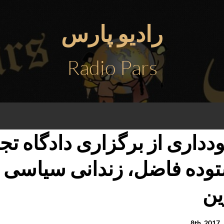
رادیو پارس
Radio Pars
دداری از برگزاری دادگاه تج
ین
8th
.