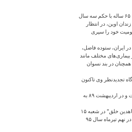
ستوده فاضل، زندانی سیاسی ۶۵ ساله با حکم سه سال
ندان اوین، در انتظار
ومیت خود را سپری
در ایران، ستوده فاضل،
 ساله که از بیماری‌های مختلف مانند
مچنان در بند نسوان
اه تجدیدنظر وی تاکنون
این زندانی سیاسی نخستین بار، در اسفندماه سال ۸۸ بازداشت و در اردیبهشت ۸۹ به
خانم فاضل به اتهام “محاربه از طریق هواداری از سازمان مجاهدین خلق” در شعبه ۱۵
دادگاه انقلاب توسط قاضی صلواتی به ۳ سال حبس محکوم و در نهم تیرماه سال ۹۵