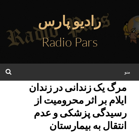
فتن
ه
رادیو پارس
حتوا
Radio Pars
جس
منو
مرگ یک زندانی در زندان
ایلام بر اثر محرومیت از
رسیدگی پزشکی و عدم
انتقال به بیمارستان