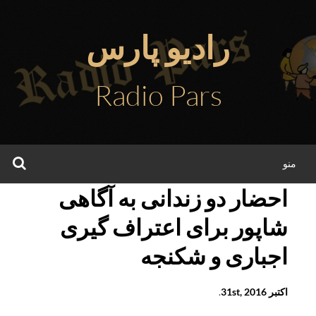
فتن
ه
رادیو پارس
حتوا
Radio Pars
جس
منو
احضار دو زندانی به آگاهی
شاپور برای اعتراف گیری
اجباری و شکنجه
اکتبر 31st, 2016
.