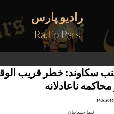
رادیو پارس
Radio Pars
نب سکاوند: خطر قریب الوق
 محاکمه ناعادلانه
1
.
نیما حسابیان