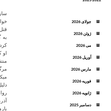
ن
ف
د
ز
ساز
ه
ا
ص
ی
خوا
جولای 2026
و
ش
ت
ی
ژوئن 2026
ا
ک
کرده
می 2026
ا
ه
آوریل 2026
منتق
ش
ص
مرگ
مارس 2026
د
میک
ا
فوریه 2026
دلی
ا
ز
روا
ژانویه 2026
ک
ل
دسامبر 2025
باره
ی