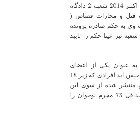
متهم بدون حضور وکیل تکیه می کند، متعاقبا در تاریخ 22 اکتبر 2014 شعبه 2 دادگاه
به قتل و مجازات قصاص (
 وی به حکم صادره پرونده
ن شعبه نیز عینا حکم را تایید
ا به عنوان یکی از اعضای
کنوانسیون حقوق کودک موظف می داند، مجازات اعدام و حبس ابد افرادی که زیر 18
ش منتشر شده از سوی این
سازمان در ماه ژانویه 2016، ایران در 10 سال گذشته حداقل 73 مجرم نوجوان را