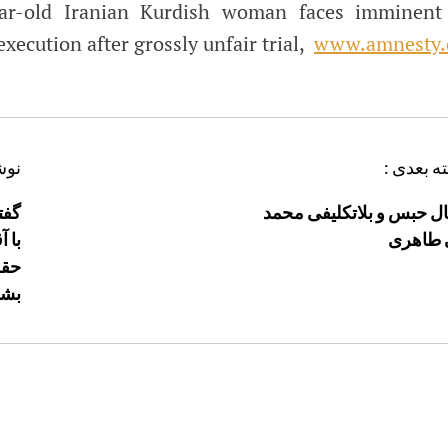
ear-old Iranian Kurdish woman faces imminent
execution after grossly unfair trial,
www.amnesty.
ه بعدی :
نوش
ال حبس و بلاتکلیفی محمد
گفت
 طاهری
با 
حقو
بشر