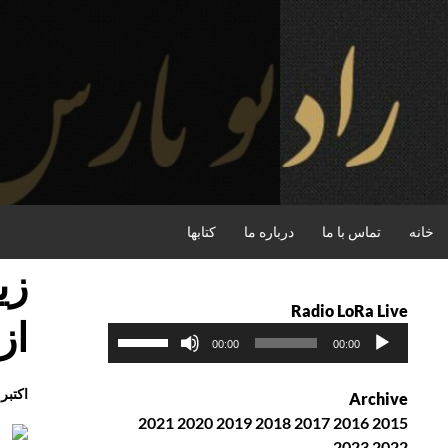
فتن
ه
حتوا
جستجو
خانه
تماس با ما
درباره ما
کتابها
زی
Radio LoRa Live
از
پ
ب
00:00
00:00
خ
ر
ش‌
ا
اکتبر 4th, 2016
Archive
ک
ی
2021
2020
2019
2018
2017
2016
2015
ن
ا
2023
2022