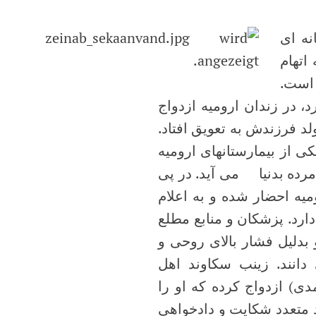
نه ای
اتهام
انی است.
ده که اکنون 22 سال سن دارد، در زندان ارومیه ازدواج
د فرزندش به تعویق افتاد.
میه به یکی از بیمارستانهای ارومیه
مرده بدنیا می آید. در پی
میه احضار شده و به اعلام
ارد. پزشکان و منابع مطلع
 بدلیل فشار بالای روحی و
انند. زینب سکاوند اهل
سین سرمدی) ازدواج کرده که او را
د متعدد شکایت و دادخواهی