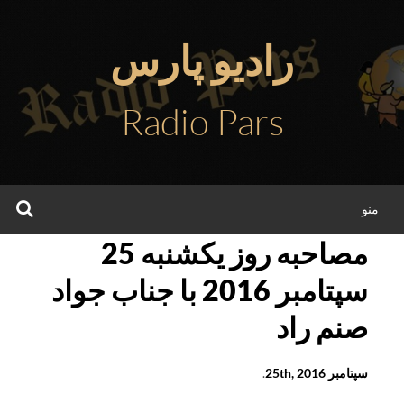
فتن
ه
رادیو پارس
حتوا
Radio Pars
جس
منو
مصاحبه روز يکشنبه 25
سپتامبر 2016 با جناب جواد
صنم راد
سپتامبر 25th, 2016
.