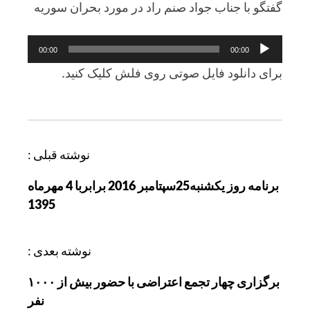
گفتگو با جناب جواد صنم راد در مورد بحران سوريه
پخش‌کننده
00:00
00:00
صوت
برای دانلود فايل صوتی روی فلش کليک کنيد.
ر
نوشته قبلی :
ا
برنامه روز يکشنبه25سپتامبر 2016 برابربا 4 مهرماه
ه
1395
ب
ر
ی
نوشته بعدی :
ن
برگزاری چهار تجمع اعتراضی با حضور بیش از ۱۰۰۰
و
نفر
ش