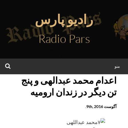
فتن
ه
رادیو پارس
حتوا
Radio Pars
جس
منو
اعدام محمد عبدالهی و پنج
تن دیگر در زندان ارومیه
آگوست 9th, 2016
.