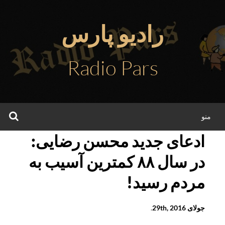
فتن
ه
رادیو پارس
حتوا
Radio Pars
جس
منو
ادعای جدید محسن رضایی:
در سال ۸۸ کمترین آسیب به
مردم رسید!
جولای 29th, 2016
.