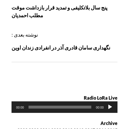
ا
پنج سال بلاتکلیفی و تمدید قرار بازداشت موقت
ه
مطلب احمدیان
ب
ر
ی
نوشته بعدی :
ن
نگهداری سامان قادری آذر در انفرادی زندان اوین
و
ش
ت
ه
Radio LoRa Live
پ
00:00
00:00
خ
ش‌
Archive
ک