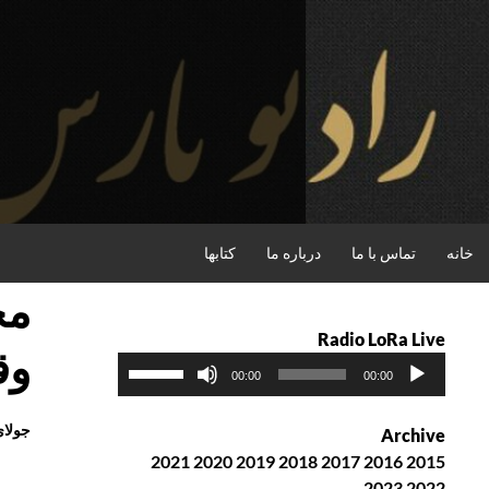
فتن
ه
حتوا
جستجو
خانه
تماس با ما
درباره ما
کتابها
مح
Radio LoRa Live
وق
پ
ب
00:00
00:00
خ
ر
ش‌
ا
جولای , 2016
Archive
ک
ی
2021
2020
2019
2018
2017
2016
2015
ن
ا
2023
2022