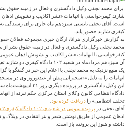
برای محمد نجفی وکیل دادگستری و فعال در زمینه حقوق بش
شازند کیفرخواستی با اتهامات «نشر اکاذیب و تشویش اذهان
است. آقای نجفی بایستی سیزدهم ماه جاری برای رسیدگی به ای
کیفری شازند حضور یابد.
به گزارش خبرگزاری هرانا، ارگان خبری مجموعه فعالان حقوق
محمد نجفی وکیل دادگستری و فعال در زمینه حقوق بشر از س
کیفرخواستی با اتهامات «نشر اکاذیب و تشویش اذهان عموم
آن سیزدهم مردادماه در شعبه ۱۰۲ دادگاه کیفری دو شازند تعیین شده است.
یک منبع نزدیک به محمد نجفی با اعلام این خبر در گفتگو با گز
اتهامات را به دلیل ««سخنرانی پیش از عیدنوروز وی در مسجد 
این وکیل دادگستری در پرونده دی
دادگاه انتظامی کانون وکلای استان مرکزی حکم تبرئه از ات
تخلف انتظامی» را
دریافت کرده بود
.
آقای نجفی در
پرونده سومی در شعبه ی ۱۰۲ دادگاه کیفری۲ شازند
اذهان عمومی از طریق نوشتن شعر و نثر انتقادی در وبلاگ 
داشته و هنوز این پرونده باز است.