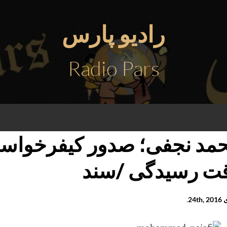
رادیو پارس
Radio Pars
مد نجفی؛ صدور کیفرخواست
ت رسیدگی /سند
24th
.