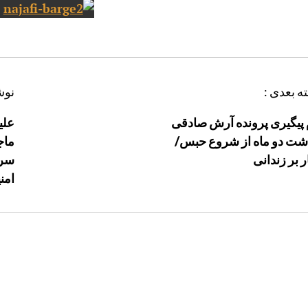
ه بعدی :
نوش
پیگیری پرونده آرش صادقی
علی
شت دو ماه از شروع حبس/
ماج
 بر زندانی
سره
امن