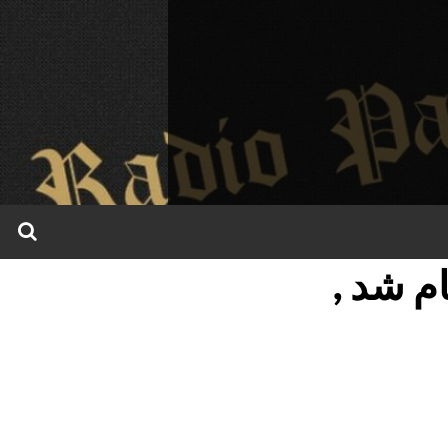
م شد ,