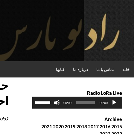
فتن
ه
حتوا
جستجو
خانه
تماس با ما
درباره ما
کتابها
حش
Radio LoRa Live
اح
پ
ب
00:00
00:00
خ
ر
ش‌
ا
ژوئن 4th, 2016
Archive
ک
ی
2021
2020
2019
2018
2017
2016
2015
ن
ا
2023
2022