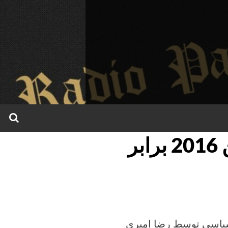
برنامه روز يکشنبه 19 ماه ژوئن 2016 برابر
 سياسی توسط رضا اميری