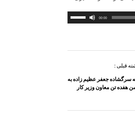
برای
00:00
افزایش
یا
کاهش
صدا
از
کلیدهای
ته قبلی :
بالا
ه سرگشاده جعفر عظیم زاده به
و
 هفده تن معاون وزیر کار
پایین
استفاده
کنید.