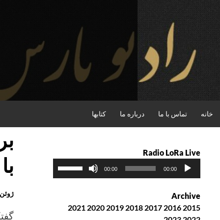
فتن
ه
حتوا
جستجو
خانه
تماس با ما
درباره ما
کتابها
Radio LoRa Live
با 30 خردادماه 395
پ
ب
00:00
00:00
خ
ر
ش‌
ا
ژوئن 9th, 2016
Archive
ک
ی
2021
2020
2019
2018
2017
2016
2015
ن
ا
گفتک
2023
2022